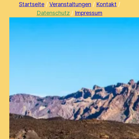
Zum
Startseite
/
Veranstaltungen
/
Kontakt
/
Inhalt
Datenschutz
/
Impressum
springen